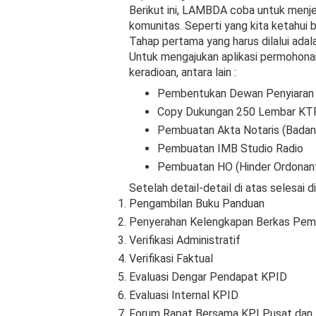
Berikut ini, LAMBDA coba untuk menje
komunitas. Seperti yang kita ketahui 
Tahap pertama yang harus dilalui adal
Untuk mengajukan aplikasi permohonan 
keradioan, antara lain :
Pembentukan Dewan Penyiaran
Copy Dukungan 250 Lembar KTP
Pembuatan Akta Notaris (Bada
Pembuatan IMB Studio Radio
Pembuatan HO (Hinder Ordonant
Setelah detail-detail di atas selesai
Pengambilan Buku Panduan
Penyerahan Kelengkapan Berkas Pe
Verifikasi Administratif
Verifikasi Faktual
Evaluasi Dengar Pendapat KPID
Evaluasi Internal KPID
Forum Rapat Bersama KPI Pusat dan