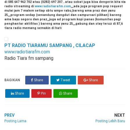
di 085 647 962 702 atau (0282) 697 207...atau sobat juga bisa dengerin kita via
radio streaming di
www.radiotiarafm.com
,,,ada juga program pop request
mulai jam 7 malem setiap sbtu ampe rabu,bareng ama praz dan yanu
25,,,program sedap (senandung dangdut dan campursari pilihan) bareng
ama bayu segoro dan praz,,juga ad program kopi panas (komunitas pagi
penghantar aktifitas ) bareng ama yanu 25,,,gabung dan stay teruz di 87,6
tiara radio memang semakin di hati
PT RADIO TIARAMU SAMPANG , CILACAP
www.radiotiarafm.com
Radio Tiara fm sampang
BAGIKAN
Share
Tweet
Share
Share
Pin
Share
PREV
NEXT
Posting Lama
Posting Lebih Baru